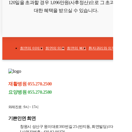
120일을 초과할 경우 1,096만원(사후정산)으로 그 초과액에
대한 혜택을 받으실 수 있습니다.
희연의 이야기
희연의 의료
희연의 복지
환자권리와 의무
개인정
재활병원 055.270.2500
요양병원 055.270.2580
외래진료 : 9시 ~ 17시
기쁜인연 희연
창원시 성산구 원이대로393번길 25 (반지동, 희연빌딩) I 대표자 : 김
I 사업자번호 : 430-82-00376