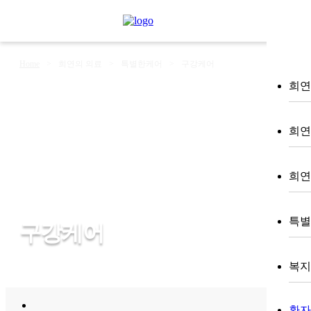
Home
>
희연의 의료
>
특별한케어
>
구강케어
희연 
희연
희연
특별
구강케어
복지 (
환자