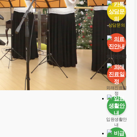
상담문의
의료진안내
외래진료일
정
입원생활안
내