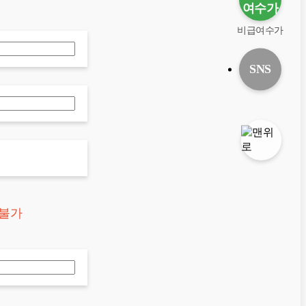
비급여수가
SNS
택불가