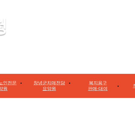
청
노인전문
창녕군치매전담
복지용구
양원
요양원
판매·대여