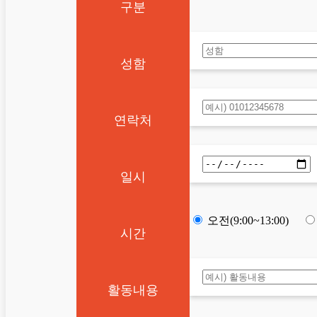
구분
성함
연락처
일시
오전(9:00~13:00)
시간
활동내용