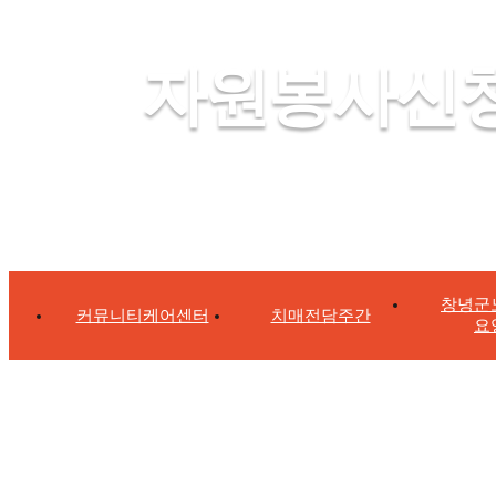
자원봉사신
창녕군
커뮤니티케어센터
치매전담주간
요